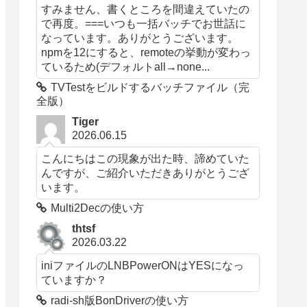
すみません、書くところを間違えていたの
で再度。===いつも一括バッチでお世話に
なっています。ありがとうございます。
npmを12にすると、remoteの挙動が変わっ
ているため(デフォルトall→none...
TVTestをビルドするバッチファイル（完
全版）
Tiger
2026.06.15
こんにちはこの現象が出た時、諦めていた
んですが、ご紹介いただきありがとうござ
います。
Multi2Decの使い方
thtsf
2026.03.22
iniファイルのLNBPowerONはYESになっ
ていますか？
radi-sh版BonDriverの使い方