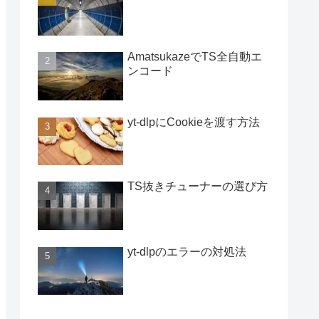
AmatsukazeでTS全自動エ
ンコード
yt-dlpにCookieを渡す方法
TS抜きチューナーの選び方
yt-dlpのエラーの対処法