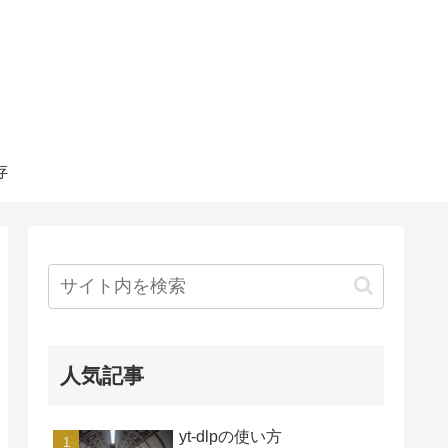
存
人気記事
yt-dlpの使い方