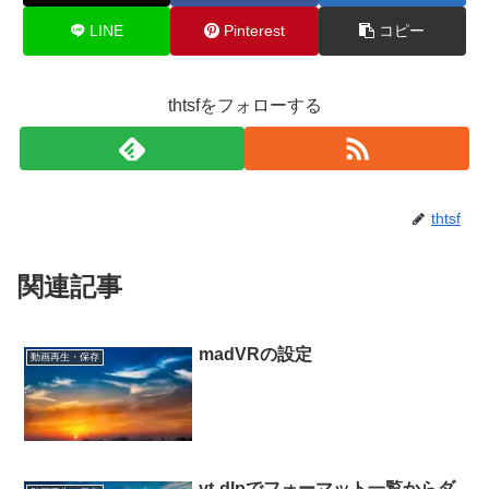
LINE
Pinterest
コピー
thtsfをフォローする
thtsf
関連記事
madVRの設定
動画再生・保存
yt-dlpでフォーマット一覧からダ