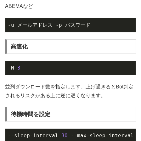
ABEMAなど
-u メールアドレス -p パスワード
高速化
-N 
3
並列ダウンロード数を指定します。上げ過ぎるとBot判定
されるリスクがある上に逆に遅くなります。
待機時間を設定
--sleep-interval 
30
 --max-sleep-interval 
6