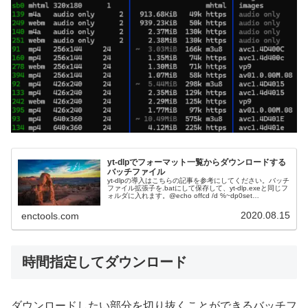
yt-dlpでフォーマット一覧からダウンロードする
バッチファイル
yt-dlpの導入はこちらの記事を参考にしてください。バッチ
ファイル拡張子を.batにして保存して、yt-dlp.exeと同じフ
ォルダに入れます。@echo offcd /d %~dp0set
OPTIONS=set /p URL=URL:...
2020.08.15
enctools.com
時間指定してダウンロード
ダウンロードしたい部分を切り抜くことができるバッチフ