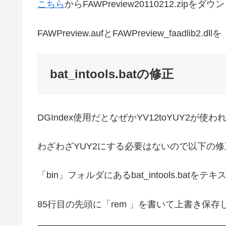
こちら
からFAWPreview20110212.zipを
FAWPreview.aufとFAWPreview_faadlib
bat_intools.batの修正
DGIndex使用だとなぜかYV12toYUY2
わざわざYUY2にする必要はないので以下の
「bin」フォルダにあるbat_intools.bat
85行目の先頭に「rem 」を書いて上書き保存