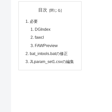
目次
必要
DGIndex
fawcl
FAWPreview
bat_intools.batの修正
JLparam_set1.csvの編集