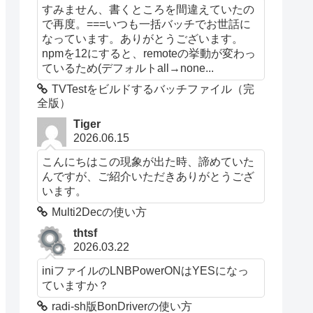
すみません、書くところを間違えていたの
で再度。===いつも一括バッチでお世話に
なっています。ありがとうございます。
npmを12にすると、remoteの挙動が変わっ
ているため(デフォルトall→none...
TVTestをビルドするバッチファイル（完
全版）
Tiger
2026.06.15
こんにちはこの現象が出た時、諦めていた
んですが、ご紹介いただきありがとうござ
います。
Multi2Decの使い方
thtsf
2026.03.22
iniファイルのLNBPowerONはYESになっ
ていますか？
radi-sh版BonDriverの使い方