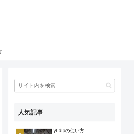
存
人気記事
yt-dlpの使い方