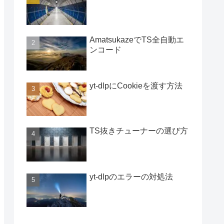
AmatsukazeでTS全自動エ
ンコード
yt-dlpにCookieを渡す方法
TS抜きチューナーの選び方
yt-dlpのエラーの対処法