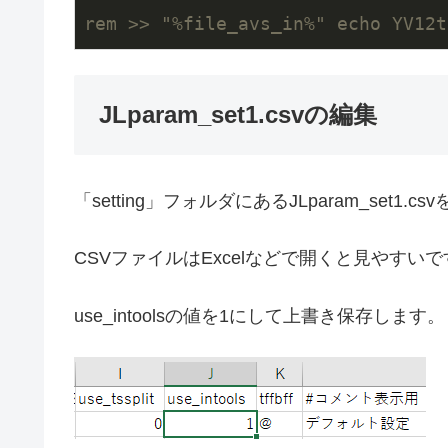
rem >> "%file_avs_in%" echo YV12t
JLparam_set1.csvの編集
「setting」フォルダにあるJLparam_set1.c
CSVファイルはExcelなどで開くと見やすいで
use_intoolsの値を1にして上書き保存します。