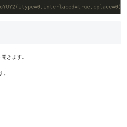
oYUY2(itype=0,interlaced=true,cplace=0)
svを開きます。
す。