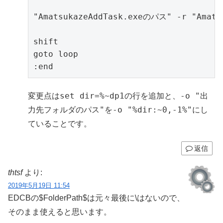
"AmatsukazeAddTask.exeのパス" -r "Amat
shift

goto loop

:end
set dir=%~dp1
-o "出
変更点は
の行を追加と、
力先フォルダのパス"
-o "%dir:~0,-1%"
を
にし
ていることです。
返信
thtsf
より:
2019年5月19日 11:54
EDCBの$FolderPath$は元々最後に\はないので、
そのまま使えると思います。