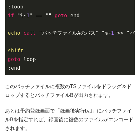
if
 "%~
1
" == "" 
goto
 end

echo
call
 "バッチファイルAのパス" "%~
1
">> "バ
shift
goto
 loop

:end
このバッチファイルに複数のTSファイルをドラッグ＆ド
ロップするとバッチファイルBが出力されます。
あとは予約登録画面で「録画後実行bat」にバッチファイ
ルBを指定すれば、録画後に複数のファイルがエンコード
されます。