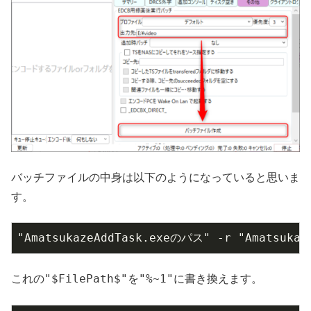
バッチファイルの中身は以下のようになっていると思いま
す。
"AmatsukazeAddTask.exeのパス" -r "Amatsuka
"$FilePath$"
"%~1"
これの
を
に書き換えます。