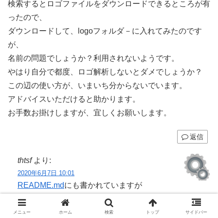
検索するとロゴファイルをダウンロードできるところが有
ったので、
ダウンロードして、logoフォルダ－に入れてみたのです
が、
名前の問題でしょうか？利用されないようです。
やはり自分で都度、ロゴ解析しないとダメでしょうか？
この辺の使い方が、いまいち分からないでいます。
アドバイスいただけると助かります。
お手数お掛けしますが、宜しくお願いします。
返信
thtsf
より:
2020年6月7日 10:01
README.md
にも書かれていますが
Amatsukazeは独自形式のロゴファイルが必要です。
AviUtlで作成したものは使えません。
メニュー
ホーム
検索
トップ
サイドバー