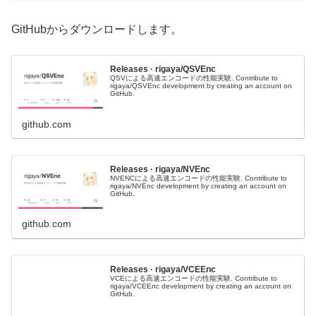
GitHubからダウンロードします。
Releases · rigaya/QSVEnc
QSVによる高速エンコードの性能実験. Contribute to
rigaya/QSVEnc development by creating an account on
GitHub.
github.com
Releases · rigaya/NVEnc
NVENCによる高速エンコードの性能実験. Contribute to
rigaya/NVEnc development by creating an account on
GitHub.
github.com
Releases · rigaya/VCEEnc
VCEによる高速エンコードの性能実験. Contribute to
rigaya/VCEEnc development by creating an account on
GitHub.