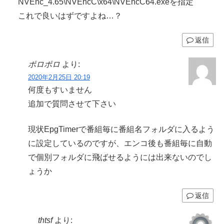
NVEnc_4.65\NVEncC\x64\NVEncC64.exeを指定
これで良いはずですよね…？
返信
ポロポロ
より:
2020年2月25日 20:19
何度もすいません
追加で質問させて下さい
現状EpgTimerで番組毎に番組名フォルダに入るよう
に設定しているのですが、エンコ後も番組毎に自動
で個別フォルダに飛ばせるようには出来ないのでし
ょうか
返信
thtsf
より: