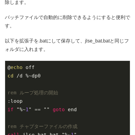
除します。
バッチファイルで自動的に削除できるようにすると便利で
す。
以下を拡張子を.batにして保存して、jlse_bat.batと同じフ
ォルダに入れます。
@
echo
cd
rem ループ処理の開始
if
 "%~
1
" == "" 
goto
rem チャプターファイルの作成
call
 jlse_bat.bat "%~
1