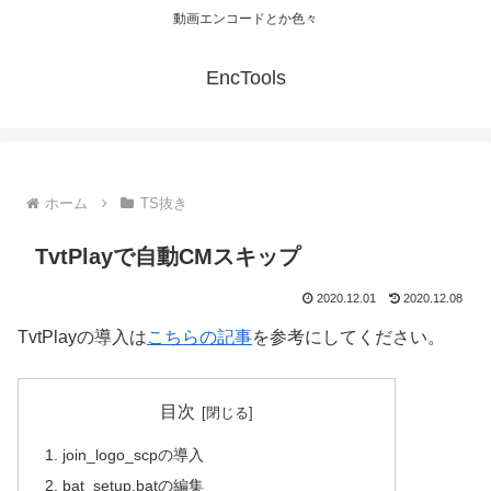
動画エンコードとか色々
EncTools
ホーム
TS抜き
TvtPlayで自動CMスキップ
2020.12.01
2020.12.08
TvtPlayの導入は
こちらの記事
を参考にしてください。
目次
join_logo_scpの導入
bat_setup.batの編集