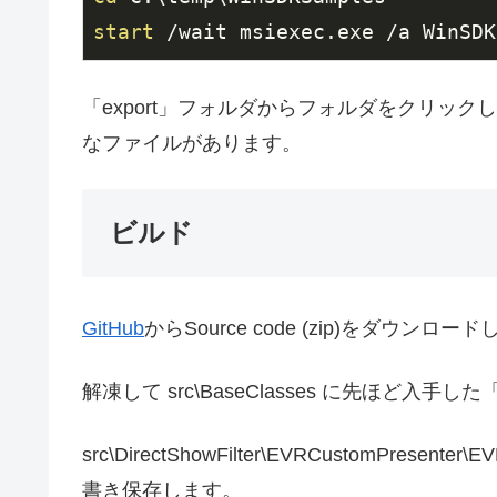
start
 /wait msiexec.exe /a WinSDK
「export」フォルダからフォルダをクリックしていき、mu
なファイルがあります。
ビルド
GitHub
からSource code (zip)をダウンロー
解凍して src\BaseClasses に先ほど入手し
src\DirectShowFilter\EVRCustomPresent
書き保存します。