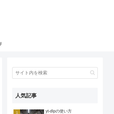
存
人気記事
yt-dlpの使い方