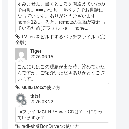
すみません、書くところを間違えていたの
で再度。===いつも一括バッチでお世話に
なっています。ありがとうございます。
npmを12にすると、remoteの挙動が変わっ
ているため(デフォルトall→none...
TVTestをビルドするバッチファイル（完
全版）
Tiger
2026.06.15
こんにちはこの現象が出た時、諦めていた
んですが、ご紹介いただきありがとうござ
います。
Multi2Decの使い方
thtsf
2026.03.22
iniファイルのLNBPowerONはYESになっ
ていますか？
radi-sh版BonDriverの使い方