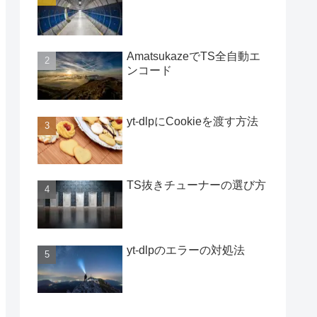
AmatsukazeでTS全自動エ
ンコード
yt-dlpにCookieを渡す方法
TS抜きチューナーの選び方
yt-dlpのエラーの対処法