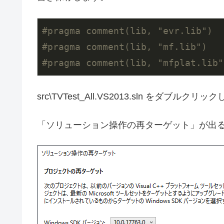
#
pragma
 comment(lib, 
"evr.lib"
)
#
pragma
 comment(lib, 
"mf.lib"
)
#
pragma
 comment(lib, 
"mfplat.lib"
src\TVTest_All.VS2013.sln をダブルクリ
「ソリューション操作の再ターゲット」が出る