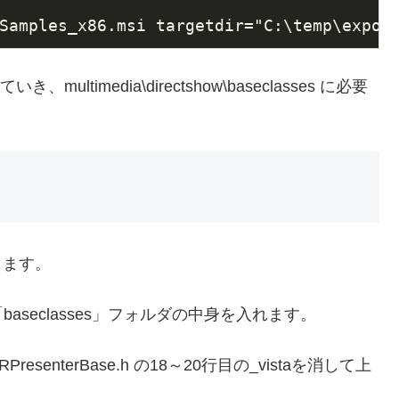
Samples_x86.msi targetdir="C:\temp\expor
ltimedia\directshow\baseclasses に必要
ドします。
た「baseclasses」フォルダの中身を入れます。
er\EVRPresenterBase.h の18～20行目の_vistaを消して上