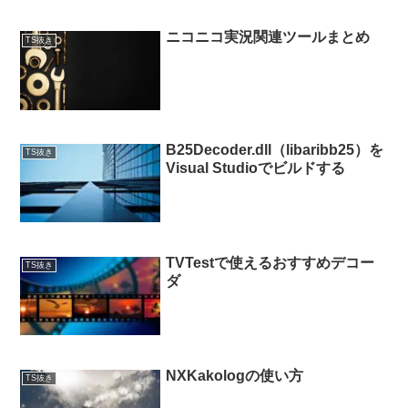
ニコニコ実況関連ツールまとめ
TS抜き
B25Decoder.dll（libaribb25）を
TS抜き
Visual Studioでビルドする
TVTestで使えるおすすめデコー
TS抜き
ダ
NXKakologの使い方
TS抜き