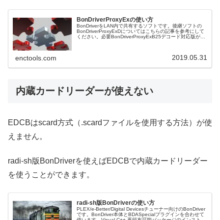
BonDriverProxyExの使い方
BonDriverをLAN内で共有するソフトです。後継ソフトの
BonDriverProxyExDについてはこちらの記事を参考にして
ください。必要BonDriverProxyExB25デコード対応版があ
るので、TVTestの場合はCasPro...
2019.05.31
enctools.com
内蔵カードリーダーが使えない
EDCBはscard方式（.scardファイルを使用する方法）が使
えません。
radi-sh版BonDriverを使えばEDCBで内蔵カードリーダー
を使うことができます。
radi-sh版BonDriverの使い方
PLEX/e-Better/Digital Devicesチューナー向けのBonDriver
です。BonDriver本体とBDASpecialプラグインを合わせて
使います。Visual C++ 再頒布可能パッケージのインストー