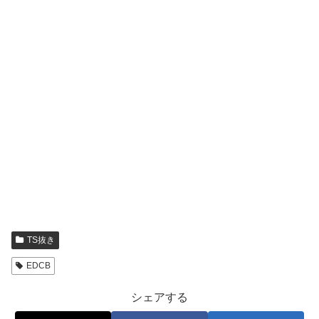
TS抜き
EDCB
シェアする