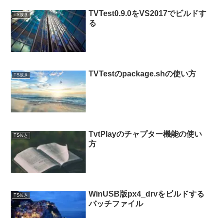
TVTest0.9.0をVS2017でビルドす
TS抜き
る
TVTestのpackage.shの使い方
TS抜き
TvtPlayのチャプター機能の使い
TS抜き
方
WinUSB版px4_drvをビルドする
TS抜き
バッチファイル