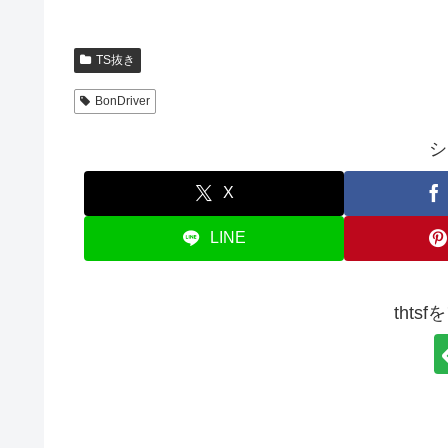
TS抜き
BonDriver
シ
X
LINE
thts