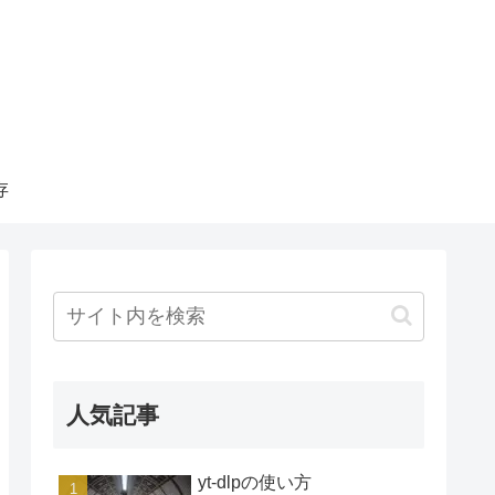
存
人気記事
yt-dlpの使い方