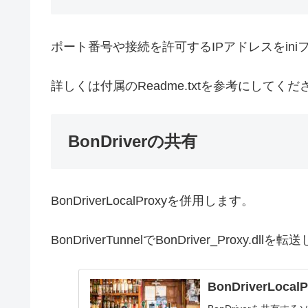
ポート番号や接続を許可するIPアドレスをin
詳しくは付属のReadme.txtを参考にしてくだ
BonDriverの共有
BonDriverLocalProxyを併用します。
BonDriverTunnelでBonDriver_Proxy.dllを
BonDriverLoca