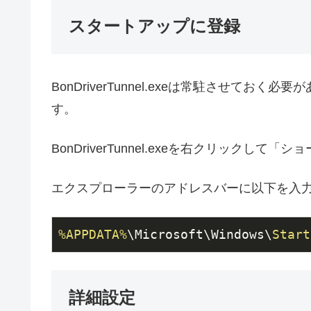
スタートアップに登録
BonDriverTunnel.exeは常駐させて
す。
BonDriverTunnel.exeを右クリックし
エクスプローラーのアドレスバーに以下を入
%APPDATA%
\Microsoft\Windows\
Start
詳細設定