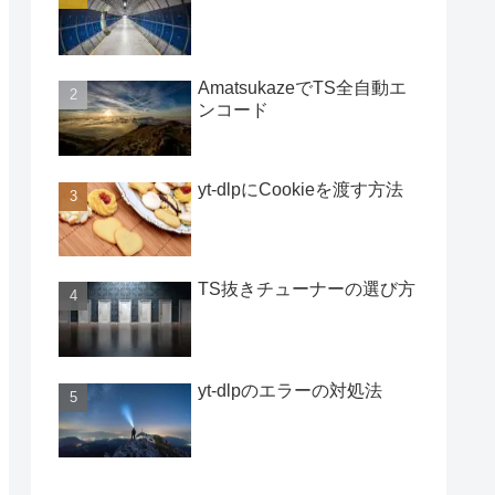
AmatsukazeでTS全自動エ
ンコード
yt-dlpにCookieを渡す方法
TS抜きチューナーの選び方
yt-dlpのエラーの対処法