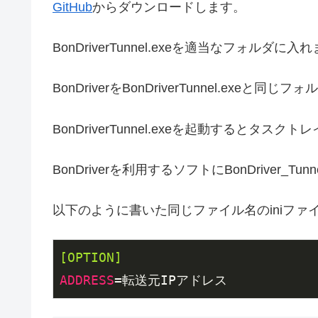
GitHub
からダウンロードします。
BonDriverTunnel.exeを適当なフォルダに入
BonDriverをBonDriverTunnel.exeと同
BonDriverTunnel.exeを起動するとタス
BonDriverを利用するソフトにBonDriver_Tu
以下のように書いた同じファイル名のiniファ
[OPTION]
ADDRESS
=転送元IPアドレス