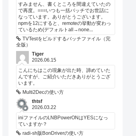
すみません、書くところを間違えていたの
で再度。===いつも一括バッチでお世話に
なっています。ありがとうございます。
npmを12にすると、remoteの挙動が変わっ
ているため(デフォルトall→none...
TVTestをビルドするバッチファイル（完
全版）
Tiger
2026.06.15
こんにちはこの現象が出た時、諦めていた
んですが、ご紹介いただきありがとうござ
います。
Multi2Decの使い方
thtsf
2026.03.22
iniファイルのLNBPowerONはYESになっ
ていますか？
radi-sh版BonDriverの使い方