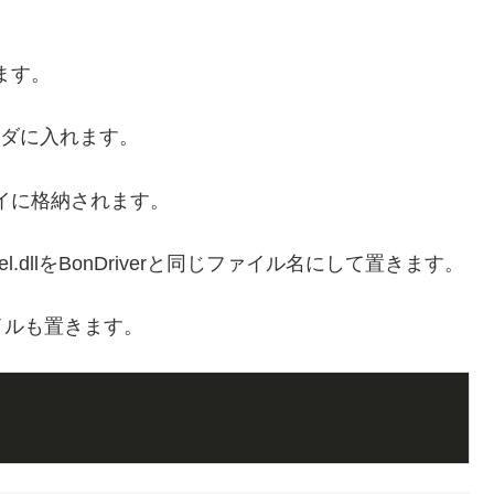
れます。
じフォルダに入れます。
クトレイに格納されます。
nnel.dllをBonDriverと同じファイル名にして置きます。
イルも置きます。