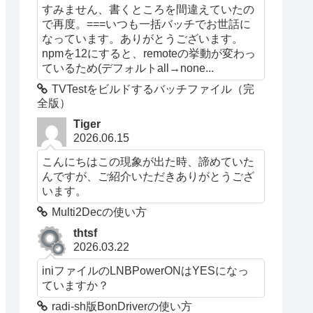
すみません、書くところを間違えていたの
で再度。===いつも一括バッチでお世話に
なっています。ありがとうございます。
npmを12にすると、remoteの挙動が変わっ
ているため(デフォルトall→none...
TVTestをビルドするバッチファイル（完
全版）
Tiger
2026.06.15
こんにちはこの現象が出た時、諦めていた
んですが、ご紹介いただきありがとうござ
います。
Multi2Decの使い方
thtsf
2026.03.22
iniファイルのLNBPowerONはYESになっ
ていますか？
radi-sh版BonDriverの使い方