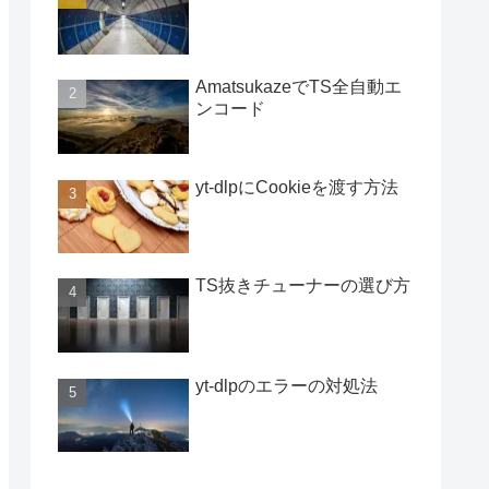
AmatsukazeでTS全自動エ
ンコード
yt-dlpにCookieを渡す方法
TS抜きチューナーの選び方
yt-dlpのエラーの対処法