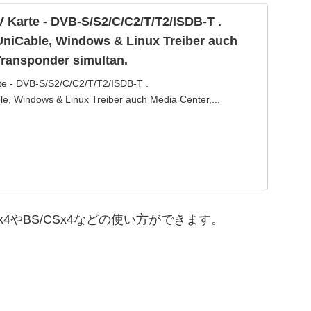
 Karte - DVB-S/S2/C/C2/T/T2/ISDB-T .
UniCable, Windows & Linux Treiber auch
Transponder simultan.
e - DVB-S/S2/C/C2/T/T2/ISDB-T .
e, Windows & Linux Treiber auch Media Center,...
やBS/CSx4などの使い方ができます。