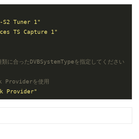
-S2 Tuner 1"
ces TS Capture 1"
種類に合ったDVBSystemTypeを指定してください
rk Providerを使用
k Provider"