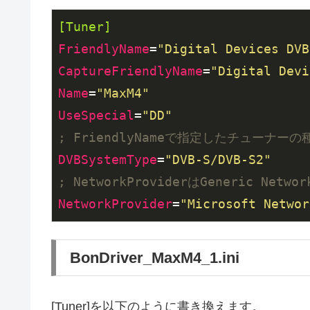
[Tuner]
FriendlyName
=
"Digital Devices DVB
CaptureFriendlyName
=
"Digital Devi
Name
=
"MaxM4"
UseSpecial
=
"DD"
; FriendlyNameで指定したチューナーの
DVBSystemType
=
"DVB-S/DVB-S2"
; NetworkProviderはGeneric Netwo
NetworkProvider
=
"Microsoft Networ
BonDriver_MaxM4_1.ini
[Tuner]を以下のように書き換えます。