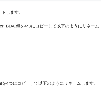
ードします。
onDriver_BDA.dllを4つにコピーして以下のようにリネーム
-sample.iniを4つにコピーして以下のようにリネームします。