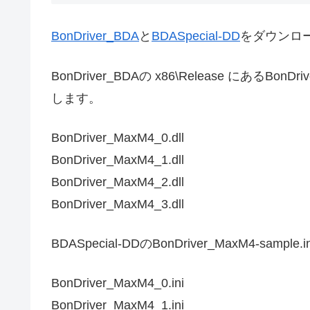
BonDriver_BDA
と
BDASpecial-DD
をダウンロ
BonDriver_BDAの x86\Release にあるB
します。
BonDriver_MaxM4_0.dll
BonDriver_MaxM4_1.dll
BonDriver_MaxM4_2.dll
BonDriver_MaxM4_3.dll
BDASpecial-DDのBonDriver_MaxM4
BonDriver_MaxM4_0.ini
BonDriver_MaxM4_1.ini