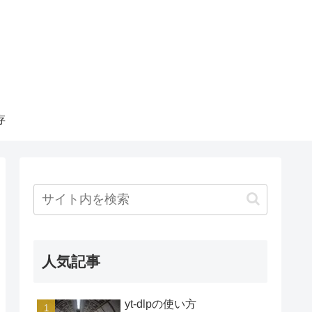
存
人気記事
yt-dlpの使い方