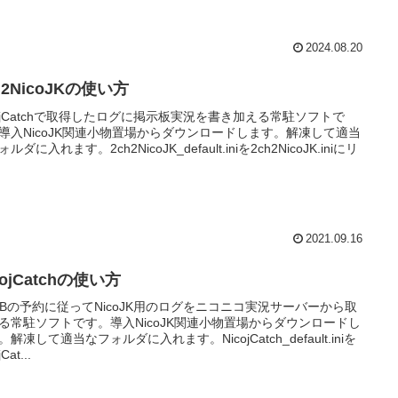
2024.08.20
h2NicoJKの使い方
cojCatchで取得したログに掲示板実況を書き加える常駐ソフトで
導入NicoJK関連小物置場からダウンロードします。解凍して適当
ルダに入れます。2ch2NicoJK_default.iniを2ch2NicoJK.iniにリ
2021.09.16
cojCatchの使い方
CBの予約に従ってNicoJK用のログをニコニコ実況サーバーから取
る常駐ソフトです。導入NicoJK関連小物置場からダウンロードし
。解凍して適当なフォルダに入れます。NicojCatch_default.iniを
Cat...