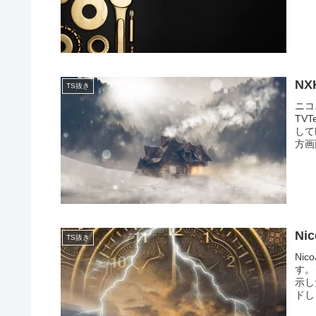
NX
TS抜き
ニコ
TV
してN
方画面
Ni
TS抜き
Ni
す。
示し
ドし