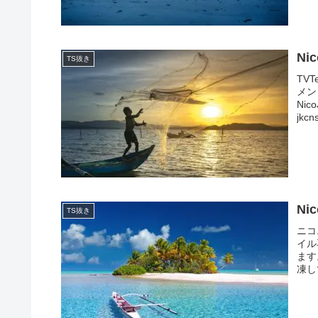
Ni
TS抜き
TV
メン
Nic
jkcns
Ni
TS抜き
ニコ
イル
ます
凍し