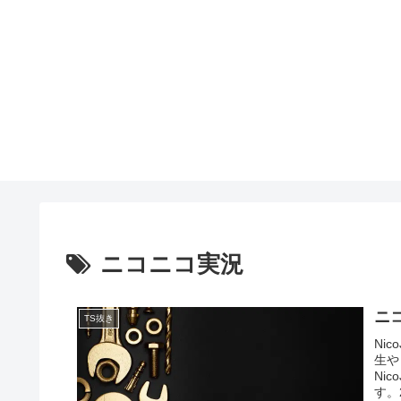
ニコニコ実況
ニ
TS抜き
Ni
生や
Ni
す。2