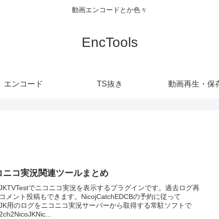
動画エンコードとか色々
EncTools
エンコード
TS抜き
動画再生・保
コニコ実況関連ツールまとめ
coJKTVTestでニコニコ実況を表示するプラグインです。過去ログ再
コメント投稿もできます。NicojCatchEDCBの予約に従って
coJK用のログをニコニコ実況サーバーから取得する常駐ソフトで
ch2NicoJKNic...