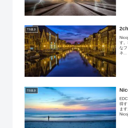
2c
TS抜き
Ni
す。
なフォ
ネ...
Ni
TS抜き
ED
得す
ます
Nicoj