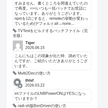
すみません、書くところを間違えていたの
で再度。===いつも一括バッチでお世話に
なっています。ありがとうございます。
npmを12にすると、remoteの挙動が変わっ
ているため(デフォルトall→none...
TVTestをビルドするバッチファイル（完
全版）
Tiger
2026.06.15
こんにちはこの現象が出た時、諦めていた
んですが、ご紹介いただきありがとうござ
います。
Multi2Decの使い方
thtsf
2026.03.22
iniファイルのLNBPowerONはYESになっ
ていますか？
radi-sh版BonDriverの使い方