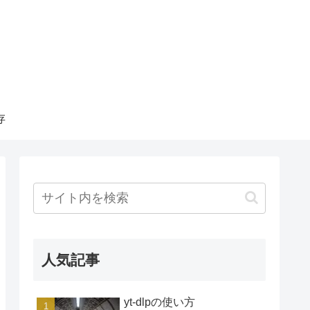
存
人気記事
yt-dlpの使い方