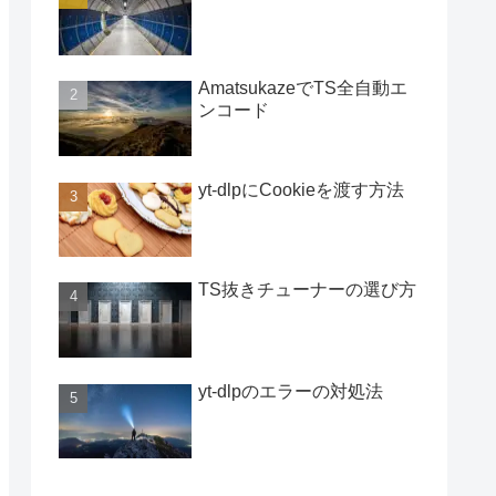
AmatsukazeでTS全自動エ
ンコード
yt-dlpにCookieを渡す方法
TS抜きチューナーの選び方
yt-dlpのエラーの対処法