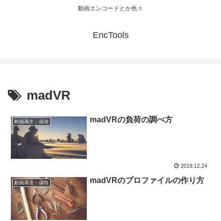
動画エンコードとか色々
EncTools
madVR
madVRの負荷の調べ方
動画再生・保存
2019.12.24
madVRのプロファイルの作り方
動画再生・保存